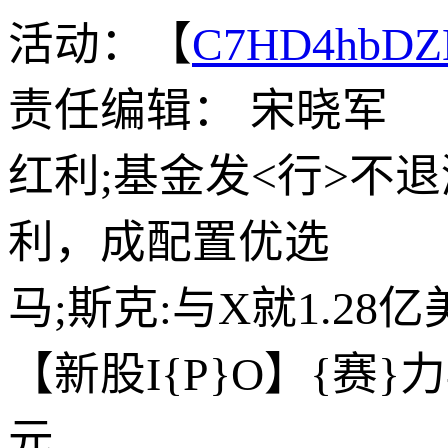
活动：【
C7HD4hbDZ
责任编辑： 宋晓军
红利;基金发<行>不
利，成配置优选
马;斯克:与X就1.28
【新股I{P}O】{赛}力斯
元