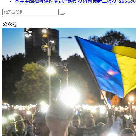
基金
金融
视听
评论
专题
产经
创投
科创板
新三板
投教
ESG
滚
公众号