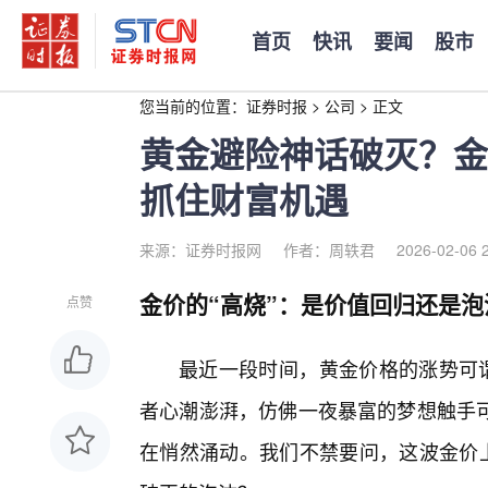
首页
快讯
要闻
股市
您当前的位置：
证券时报
>
公司
>
正文
黄金避险神话破灭？金
抓住财富机遇
来源：证券时报网
作者：周轶君
2026-02-06 
金价的“高烧”：是价值回归还是泡
点赞
最近一段时间，黄金价格的涨势可谓
者心潮澎湃，仿佛一夜暴富的梦想触手
在悄然涌动。我们不禁要问，这波金价