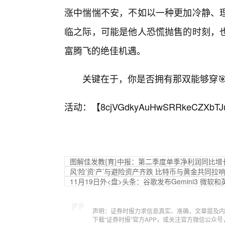
涨中惴惴不安，不如以一种更加冷静、理
临之际，可能是他人恐慌抛售的时刻，
富腾飞的绝佳机遇。
关键在于，你是否拥有那双能够穿
活动：【
8cjVGdkyAuHwSRRkeCZXbTJ
图解佳发教{育}中报：第二季度单季净利润同比增长4
风‘险’资‘产’与避险资产齐跌 比特币与黄金共同拉
11月19日外<盘>头条：谷歌发布Gemini3 微软和
声明：证券时报力求信息真实、准确，文章提及内
下载“证券时报”官方APP，或关注官方微信公众