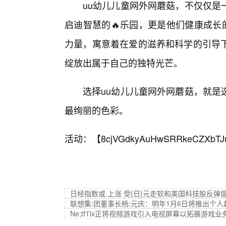
uu幼儿儿童网外网蘑菇，不仅仅是
启迪智慧的🔥乐园，更是他们健康成长
力量，寓意着在爱的滋养和科学的引导
绽放出属于自己的独特光芒。
选择uu幼儿儿童网外网蘑菇，就是
最绚丽的色彩。
活动：【
8cjVGdkyAuHwSRRkeCZXbTJ
日经指数或.上涨 受{日}元走软和美国科技股反弹
联想集:团董事长杨;元庆：明年1月6日将推出个
Ne;tf‘l’ix正将视频游戏引入电视屏幕以拓展游戏业