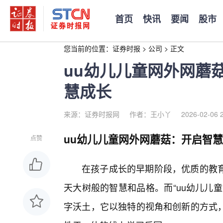
首页
快讯
要闻
股市
您当前的位置：
证券时报
>
公司
>
正文
uu幼儿儿童网外网蘑
慧成长
来源：证券时报网
作者：王小丫
2026-02-06 
uu幼儿儿童网外网蘑菇：开启智
点赞
在孩子成长的早期阶段，优质的教
天大树般的智慧和品格。而“uu幼儿儿
字沃土，它以独特的视角和创新的方式